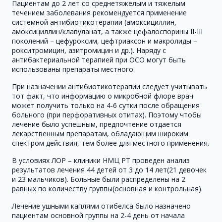
Пациентам до 2 лет со среднетяжелым и тяжелым
течением заболевания рекомендуется применение
системной антибиотикотерапии (амоксициллин,
амоксициллин/клавуланат, а также цефалоспорины II-III
поколений – цефуроксим, цефтриаксон и макролиды –
рокситромицин, азитромицин и др.). Наряду с
антибактериальной терапией при ОСО могут быть
использованы препараты местного.
При назначении антибиотикотерапии следует учитывать
тот факт, что информацию о микробной флоре врач
может получить только на 4-6 сутки после обращения
больного (при перфоративных отитах). Поэтому чтобы
лечение было успешным, предпочтение отдается
лекарственным препаратам, обладающим широким
спектром действия, тем более для местного применения.
В условиях ЛОР – клиники НМЦ РТ проведен анализ
результатов лечения 44 детей от 3 до 14 лет(21 девочек
и 23 мальчиков). Больные были распределены на 2
равных по количеству группы(основная и контрольная).
Лечение ушными каплями отибелса было назначено
пациентам основной группы на 2-4 день от начала