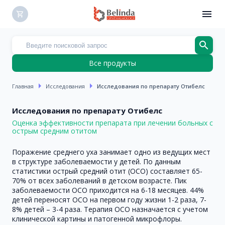
menu
shopping_cart
search
Все продукты
arrow_right
arrow_right
Главная
Исследования
Исследования по препарату Отибелс
Исследования по препарату Отибелс
Оценка эффективности препарата при лечении больных с
острым средним отитом
Поражение среднего уха занимает одно из ведущих мест
в структуре заболеваемости у детей. По данным
статистики острый средний отит (ОСО) составляет 65-
70% от всех заболеваний в детском возрасте. Пик
заболеваемости ОСО приходится на 6-18 месяцев. 44%
детей переносят ОСО на первом году жизни 1-2 раза, 7-
8% детей – 3-4 раза. Терапия ОСО назначается с учетом
клинической картины и патогенной микрофлоры.