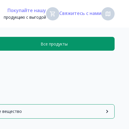
Покупайте нашу
Свяжитесь с нами
shopping_cart
map
продукцию с выгодой
Все продукты
chevron_right
е вещество