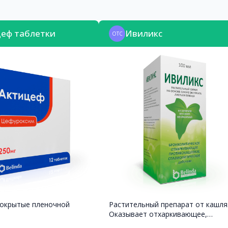
еф таблетки
Ивиликс
OTC
покрытые пленочной
Растительный препарат от кашля
Оказывает отхаркивающее,
муколитическое и