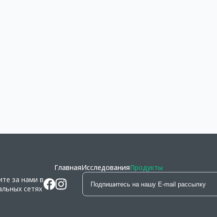
Главная
Исследования
Продукты
ите за нами в
альных сетях