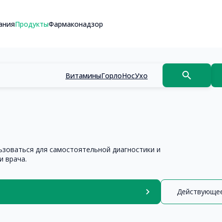
ания
Продукты
Фармаконадзор
search
Витамины
Горло
Нос
Ухо
ьзоваться для самостоятельной диагностики и
и врача.
chevron_right
Действующе