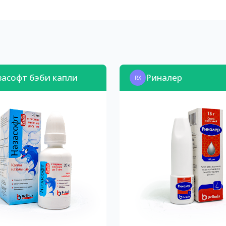
засофт бэби капли
Риналер
RX