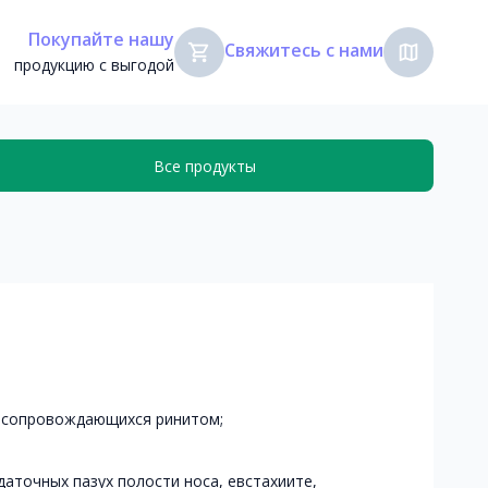
Покупайте нашу
Свяжитесь с нами
shopping_cart
map
продукцию с выгодой
Все продукты
, сопровождающихся ринитом;
аточных пазух полости носа, евстахиите,