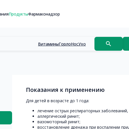
ания
Продукты
Фармаконадзор
search
Витамины
Горло
Нос
Ухо
Показания к применению
Для детей в возрасте до 1 года:
лечение острых респираторных заболеваний
аллергический ринит;
вазомоторный ринит;
восстановление дренажа при воспалении прид