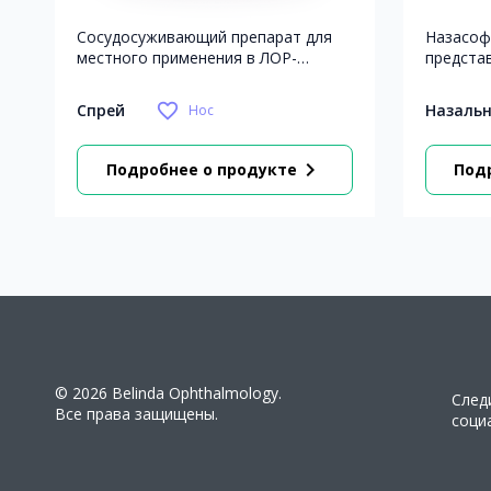
Сосудосуживающий препарат для
Назасоф
местного применения в ЛОР-
предста
практике.
хлорида 
изотони
favorite_border
Спрей
Назальн
Нос
увлажня
полости
уплотнё
chevron_right
Подробнее
о продукте
Под
облегчае
полости
дыхание.
образов
оболочк
способс
Препара
слизисто
предотв
Также сл
при испо
© 2026 Belinda Ophthalmology.
След
операции
Все права защищены.
соци
способс
отшелуш
кожи, чт