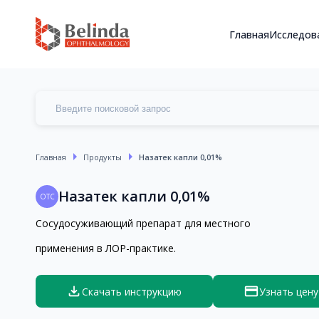
Главная
Исследов
arrow_right
arrow_right
Главная
Продукты
Назатек капли 0,01%
Назатек капли 0,01%
OTC
Сосудосуживающий препарат для местного
применения в ЛОР-практике.
file_download
payment
Скачать инструкцию
Узнать цену